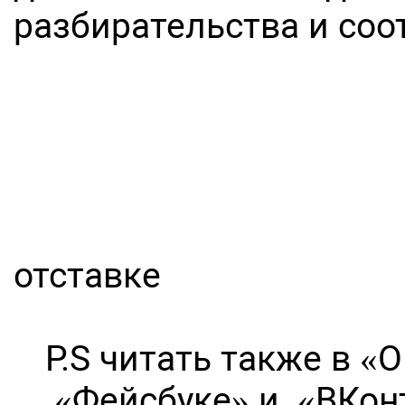
разбирательства и со
Абдулл
полковни
отставке
P.S читать также в «О
«Фейсбуке» и «ВКон